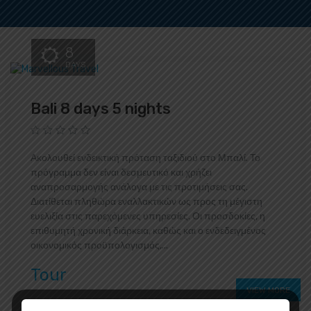
8
DAYS
Bali 8 days 5 nights
Ακολουθεί ενδεικτική πρόταση ταξιδιού στο Μπαλί. Το
πρόγραμμα δεν είναι δεσμευτικό και χρήζει
αναπροσαρμογής ανάλογα με τις προτιμήσεις σας.
Διατίθεται πληθώρα εναλλακτικών ως προς τη μέγιστη
ευελιξία στις παρεχόμενες υπηρεσίες. Οι προσδοκίες, η
επιθυμητή χρονική διάρκεια, καθώς και ο ενδεδειγμένος
οικονομικός προϋπολογισμός,...
Tour
VIEW MORE