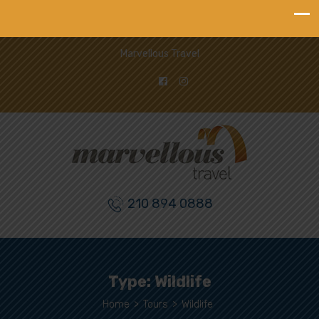
Marvellous Travel
210 894 0888
Type:
Wildlife
Home
>
Tours
>
Wildlife